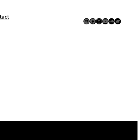
tact
Spotify
Facebook
Instagram
YouTube
SoundCloud
Bandcamp