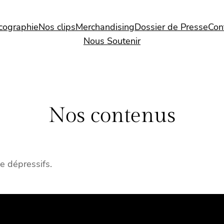
cographie
Nos clips
Merchandising
Dossier de Presse
Con
Nous Soutenir
Nos contenus
de dépressifs.