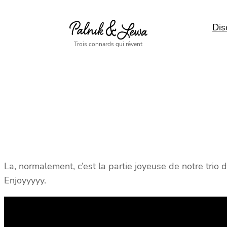
Aller
au
Dis
contenu
Trois connards qui rêvent
La, normalement, c’est la partie joyeuse de notre trio 
Enjoyyyyy.